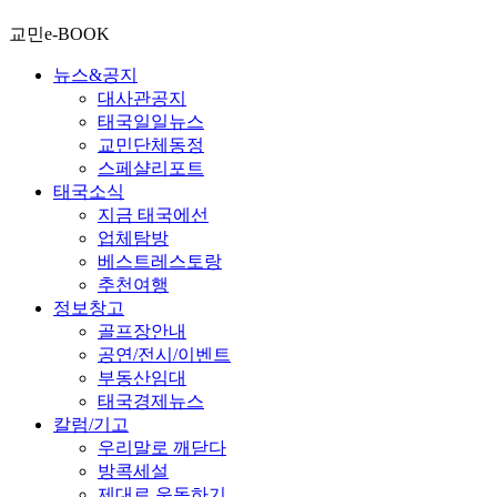
교민e-BOOK
뉴스&공지
대사관공지
태국일일뉴스
교민단체동정
스페샬리포트
태국소식
지금 태국에선
업체탐방
베스트레스토랑
추천여행
정보창고
골프장안내
공연/전시/이벤트
부동산임대
태국경제뉴스
칼럼/기고
우리말로 깨닫다
방콕세설
제대로 운동하기