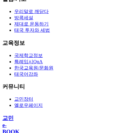
우리말로 깨닫다
방콕세설
제대로 운동하기
태국 투자와 세법
교육정보
국제학교정보
특례입시QnA
한국교육원/문화원
태국어강좌
커뮤니티
교민장터
옐로우페이지
교민
e-
BOOK