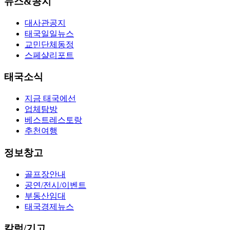
뉴스&공지
대사관공지
태국일일뉴스
교민단체동정
스페샬리포트
태국소식
지금 태국에선
업체탐방
베스트레스토랑
추천여행
정보창고
골프장안내
공연/전시/이벤트
부동산임대
태국경제뉴스
칼럼/기고