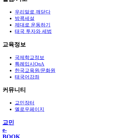
우리말로 깨닫다
방콕세설
제대로 운동하기
태국 투자와 세법
교육정보
국제학교정보
특례입시QnA
한국교육원/문화원
태국어강좌
커뮤니티
교민장터
옐로우페이지
교민
e-
BOOK