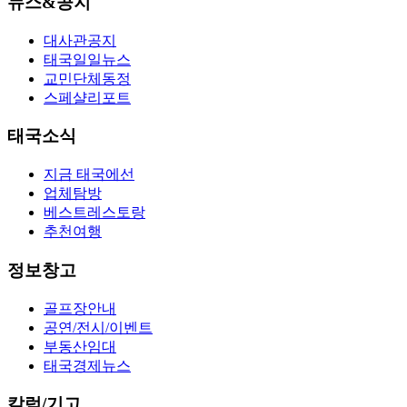
뉴스&공지
대사관공지
태국일일뉴스
교민단체동정
스페샬리포트
태국소식
지금 태국에선
업체탐방
베스트레스토랑
추천여행
정보창고
골프장안내
공연/전시/이벤트
부동산임대
태국경제뉴스
칼럼/기고