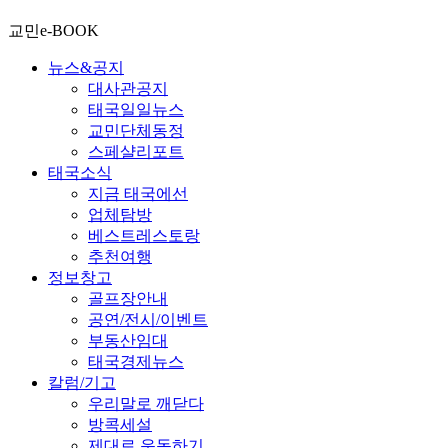
교민e-BOOK
뉴스&공지
대사관공지
태국일일뉴스
교민단체동정
스페샬리포트
태국소식
지금 태국에선
업체탐방
베스트레스토랑
추천여행
정보창고
골프장안내
공연/전시/이벤트
부동산임대
태국경제뉴스
칼럼/기고
우리말로 깨닫다
방콕세설
제대로 운동하기