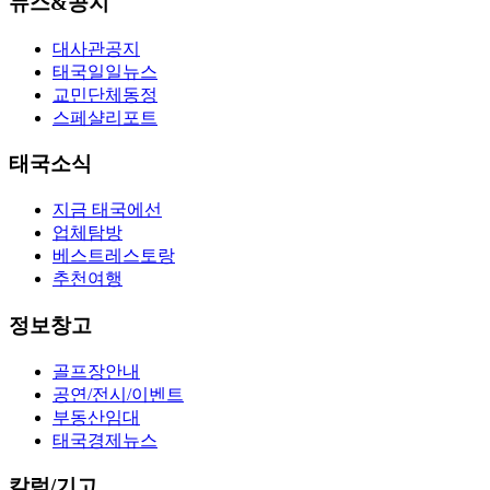
뉴스&공지
대사관공지
태국일일뉴스
교민단체동정
스페샬리포트
태국소식
지금 태국에선
업체탐방
베스트레스토랑
추천여행
정보창고
골프장안내
공연/전시/이벤트
부동산임대
태국경제뉴스
칼럼/기고