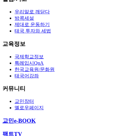
우리말로 깨닫다
방콕세설
제대로 운동하기
태국 투자와 세법
교육정보
국제학교정보
특례입시QnA
한국교육원/문화원
태국어강좌
커뮤니티
교민장터
옐로우페이지
교민e-BOOK
팩트TV