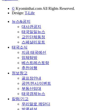
©
Kyominthai.com All Rights Reserved.
Design:
T-Life
뉴스&공지
대사관공지
태국일일뉴스
교민단체동정
스페샬리포트
태국소식
지금 태국에선
업체탐방
베스트레스토랑
추천여행
정보창고
골프장안내
공연/전시/이벤트
부동산임대
태국경제뉴스
칼럼/기고
우리말로 깨닫다
방콕세설