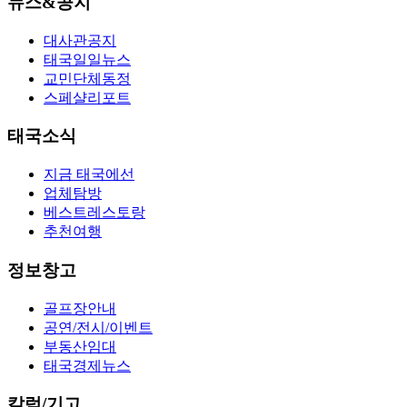
뉴스&공지
대사관공지
태국일일뉴스
교민단체동정
스페샬리포트
태국소식
지금 태국에선
업체탐방
베스트레스토랑
추천여행
정보창고
골프장안내
공연/전시/이벤트
부동산임대
태국경제뉴스
칼럼/기고