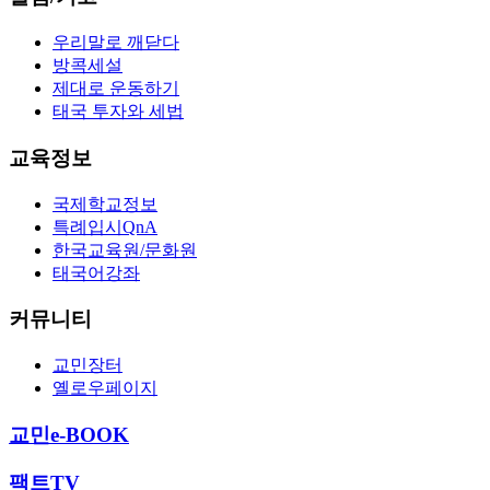
우리말로 깨닫다
방콕세설
제대로 운동하기
태국 투자와 세법
교육정보
국제학교정보
특례입시QnA
한국교육원/문화원
태국어강좌
커뮤니티
교민장터
옐로우페이지
교민e-BOOK
팩트TV