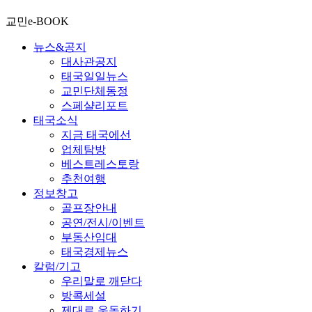
교민e-BOOK
뉴스&공지
대사관공지
태국일일뉴스
교민단체동정
스페샬리포트
태국소식
지금 태국에선
업체탐방
베스트레스토랑
추천여행
정보창고
골프장안내
공연/전시/이벤트
부동산임대
태국경제뉴스
칼럼/기고
우리말로 깨닫다
방콕세설
제대로 운동하기