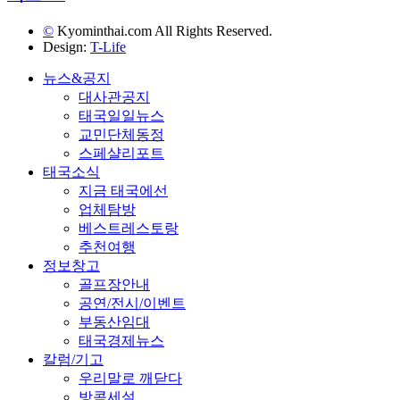
©
Kyominthai.com All Rights Reserved.
Design:
T-Life
뉴스&공지
대사관공지
태국일일뉴스
교민단체동정
스페샬리포트
태국소식
지금 태국에선
업체탐방
베스트레스토랑
추천여행
정보창고
골프장안내
공연/전시/이벤트
부동산임대
태국경제뉴스
칼럼/기고
우리말로 깨닫다
방콕세설