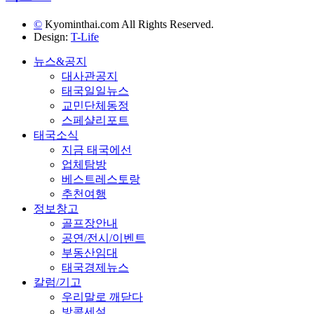
©
Kyominthai.com All Rights Reserved.
Design:
T-Life
뉴스&공지
대사관공지
태국일일뉴스
교민단체동정
스페샬리포트
태국소식
지금 태국에선
업체탐방
베스트레스토랑
추천여행
정보창고
골프장안내
공연/전시/이벤트
부동산임대
태국경제뉴스
칼럼/기고
우리말로 깨닫다
방콕세설