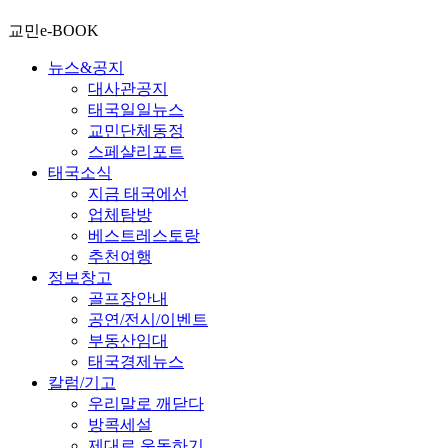
교민e-BOOK
뉴스&공지
대사관공지
태국일일뉴스
교민단체동정
스페샬리포트
태국소식
지금 태국에선
업체탐방
베스트레스토랑
추천여행
정보창고
골프장안내
공연/전시/이벤트
부동산임대
태국경제뉴스
칼럼/기고
우리말로 깨닫다
방콕세설
제대로 운동하기