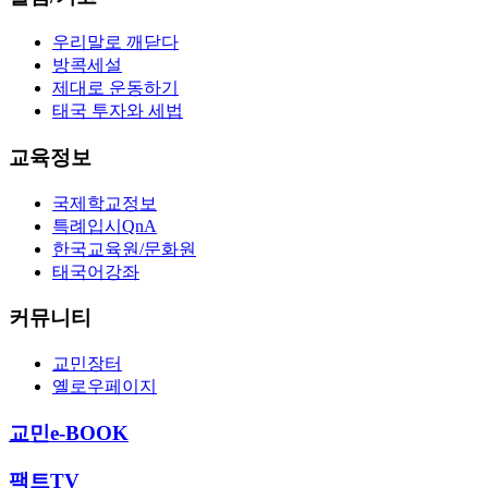
우리말로 깨닫다
방콕세설
제대로 운동하기
태국 투자와 세법
교육정보
국제학교정보
특례입시QnA
한국교육원/문화원
태국어강좌
커뮤니티
교민장터
옐로우페이지
교민e-BOOK
팩트TV