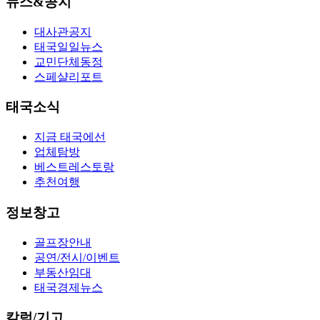
뉴스&공지
대사관공지
태국일일뉴스
교민단체동정
스페샬리포트
태국소식
지금 태국에선
업체탐방
베스트레스토랑
추천여행
정보창고
골프장안내
공연/전시/이벤트
부동산임대
태국경제뉴스
칼럼/기고