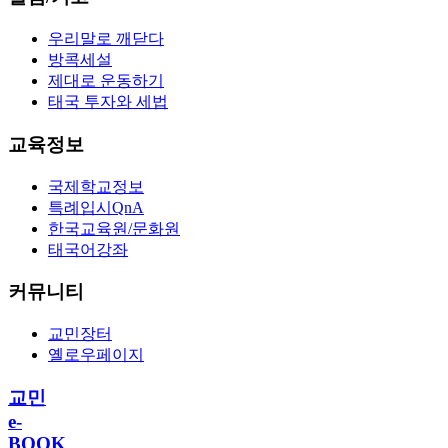
우리말로 깨닫다
방콕세설
제대로 운동하기
태국 투자와 세법
교육정보
국제학교정보
특례입시QnA
한국교육원/문화원
태국어강좌
커뮤니티
교민장터
옐로우페이지
교민
e-
BOOK