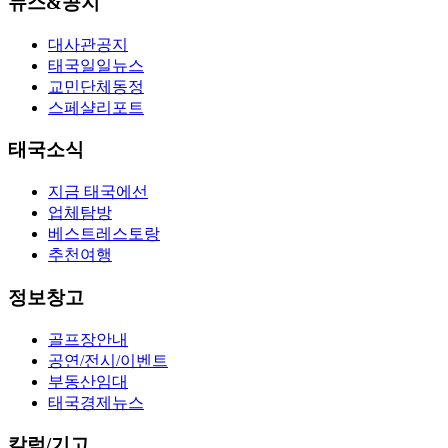
뉴스&공지
대사관공지
태국일일뉴스
교민단체동정
스페샬리포트
태국소식
지금 태국에선
업체탐방
베스트레스토랑
추천여행
정보창고
골프장안내
공연/전시/이벤트
부동산임대
태국경제뉴스
칼럼/기고