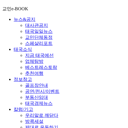
교민e-BOOK
뉴스&공지
대사관공지
태국일일뉴스
교민단체동정
스페샬리포트
태국소식
지금 태국에선
업체탐방
베스트레스토랑
추천여행
정보창고
골프장안내
공연/전시/이벤트
부동산임대
태국경제뉴스
칼럼/기고
우리말로 깨닫다
방콕세설
제대로 운동하기