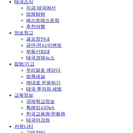
태국소식
지금 태국에선
업체탐방
베스트레스토랑
추천여행
정보창고
골프장안내
공연/전시/이벤트
부동산임대
태국경제뉴스
칼럼/기고
우리말로 깨닫다
방콕세설
제대로 운동하기
태국 투자와 세법
교육정보
국제학교정보
특례입시QnA
한국교육원/문화원
태국어강좌
커뮤니티
교민장터