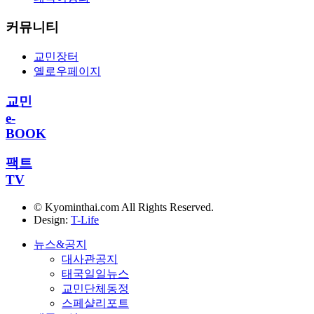
커뮤니티
교민장터
옐로우페이지
교민
e-
BOOK
팩트
TV
© Kyominthai.com All Rights Reserved.
Design:
T-Life
뉴스&공지
대사관공지
태국일일뉴스
교민단체동정
스페샬리포트