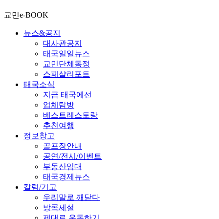
교민e-BOOK
뉴스&공지
대사관공지
태국일일뉴스
교민단체동정
스페샬리포트
태국소식
지금 태국에선
업체탐방
베스트레스토랑
추천여행
정보창고
골프장안내
공연/전시/이벤트
부동산임대
태국경제뉴스
칼럼/기고
우리말로 깨닫다
방콕세설
제대로 운동하기