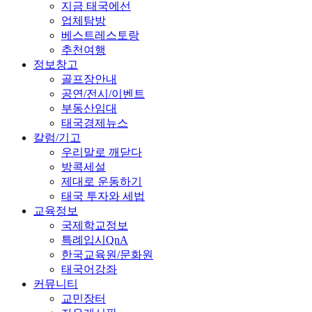
지금 태국에선
업체탐방
베스트레스토랑
추천여행
정보창고
골프장안내
공연/전시/이벤트
부동산임대
태국경제뉴스
칼럼/기고
우리말로 깨닫다
방콕세설
제대로 운동하기
태국 투자와 세법
교육정보
국제학교정보
특례입시QnA
한국교육원/문화원
태국어강좌
커뮤니티
교민장터