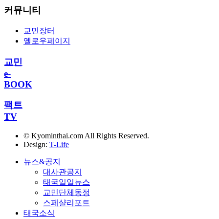
커뮤니티
교민장터
옐로우페이지
교민
e-
BOOK
팩트
TV
© Kyominthai.com All Rights Reserved.
Design:
T-Life
뉴스&공지
대사관공지
태국일일뉴스
교민단체동정
스페샬리포트
태국소식