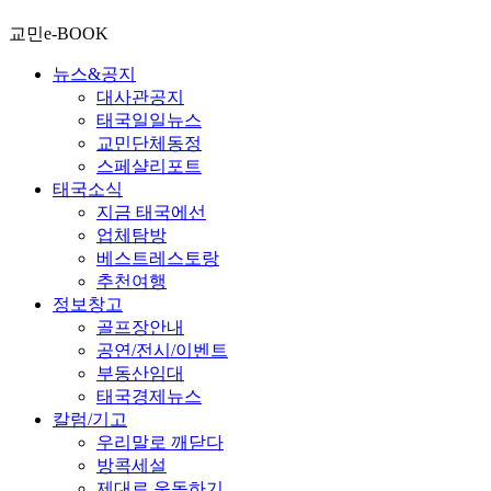
교민e-BOOK
뉴스&공지
대사관공지
태국일일뉴스
교민단체동정
스페샬리포트
태국소식
지금 태국에선
업체탐방
베스트레스토랑
추천여행
정보창고
골프장안내
공연/전시/이벤트
부동산임대
태국경제뉴스
칼럼/기고
우리말로 깨닫다
방콕세설
제대로 운동하기