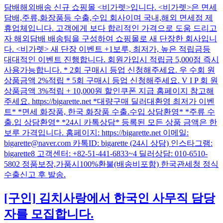
담배해외배송 신규 쇼핑몰 <비가렛>입니다. <비가렛>은 면세
담배,주류,화장품등 수출,수입 회사이며 국내,해외 면세점 제
휴업체입니다. 고객에게 보다 합리적인 가격으로 도움 드리고
자 해외담배 배송팀을 구성하여 쇼핑몰로 새 단장한 회사입니
다. <비가렛> 새 단장 이벤트 +1보루, 최저가, 높은 적립금등
대대적인 이벤트 진행합니다. 회원가입시 적립금 5,000점 즉시
사용가능합니다. * 2회 구매시 등업 신청해주세요. 우 수회 원
상품금액 2%적립 * 5회 구매시 등업 신청해주세요. V I P 회 원
상품금액 3%적립 + 10,000원 할인쿠폰 지급 홈페이지 참고해
주세요. https://bigarette.net *대량구매 딜러대환영 최저가 이벤
트* *면세 화장품, 한국 화장품 수출.수입 상담환영* *주류 수
출.입 상담환영* *24시 카톡상담* 등록된 모든 상품 금액은 한
보루 가격입니다. 홈페이지: https://bigarette.net 이메일:
bigarette@naver.com 카톡ID: bigarette (24시 상담) 인스타그램:
bigarette8 고객센터: +82-51-441-6833~4 딜러상담: 010-6510-
5802 정품보장,가품시100%환불(배송비포함) 한국관세청 정식
수출신고 후 발송.
[구인]
김치사랑에서 한국인 사무직 담당
자를 모집합니다.