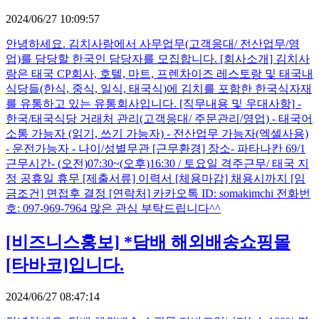
2024/06/27 10:09:57
안녕하세요. 김치사랑에서 사무업무(고객응대/ 전산업무/영
업)를 담당할 한국인 담당자를 모집합니다. [회사소개] 김치사
랑은 태국 CP회사, 호텔, 마트, 프렌차이즈 레스토랑 및 태국내
식당들(한식, 중식, 일식, 태국식)에 김치를 포함한 한국식자재
를 유통하고 있는 유통회사입니다. [직무내용 및 우대사항] -
한국/태국식당 거래처 관리(고객응대/ 주문관리/영업) - 태국어
소통 가능자 (읽기, 쓰기 가능자) - 전산업무 가능자(엑셀사용)
- 운전가능자 - 나이/성별무관 [근무환경] 장소- 파타나칸 69/1
근무시간- (오전)07:30~(오후)16:30 / 토요일 격주근무/ 태국 지
정 공휴일 휴무 [제출서류] 이력서 [체용마감] 채용시까지 [임
금조건] 면접후 결정 [연락처] 카카오톡 ID: somakimchi 전화번
호: 097-969-7964 많은 관심 부탁드립니다^^
[비즈니스홍보]
*담배 해외배송쇼핑몰
[타바코]입니다.
2024/06/27 08:47:14