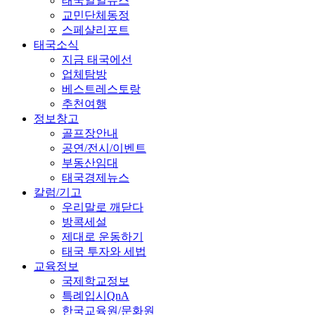
태국일일뉴스
교민단체동정
스페샬리포트
태국소식
지금 태국에선
업체탐방
베스트레스토랑
추천여행
정보창고
골프장안내
공연/전시/이벤트
부동산임대
태국경제뉴스
칼럼/기고
우리말로 깨닫다
방콕세설
제대로 운동하기
태국 투자와 세법
교육정보
국제학교정보
특례입시QnA
한국교육원/문화원