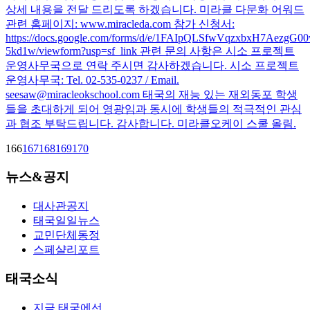
상세 내용을 전달 드리도록 하겠습니다. 미라클 다문화 어워드
관련 홈페이지: www.miracleda.com 참가 신청서:
https://docs.google.com/forms/d/e/1FAIpQLSfwVqzxbxH7AezgG
5kd1w/viewform?usp=sf_link 관련 문의 사항은 시소 프로젝트
운영사무국으로 연락 주시면 감사하겠습니다. 시소 프로젝트
운영사무국: Tel. 02-535-0237 / Email.
seesaw@miracleokschool.com 태국의 재능 있는 재외동포 학생
들을 초대하게 되어 영광임과 동시에 학생들의 적극적인 관심
과 협조 부탁드립니다. 감사합니다. 미라클오케이 스쿨 올림.
166
167
168
169
170
뉴스&공지
대사관공지
태국일일뉴스
교민단체동정
스페샬리포트
태국소식
지금 태국에선