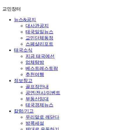
교민장터
뉴스&공지
대사관공지
태국일일뉴스
교민단체동정
스페샬리포트
태국소식
지금 태국에선
업체탐방
베스트레스토랑
추천여행
정보창고
골프장안내
공연/전시/이벤트
부동산임대
태국경제뉴스
칼럼/기고
우리말로 깨닫다
방콕세설
제대로 운동하기