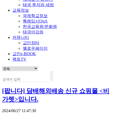
태국 투자와 세법
교육정보
국제학교정보
특례입시QnA
한국교육원/문화원
태국어강좌
커뮤니티
교민장터
옐로우페이지
교민e-BOOK
팩트TV
[팝니다]
담배해외배송 신규 쇼핑몰 <비
가렛>입니다.
2024/06/27 11:47:30