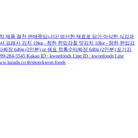
림백서 김치 제품 절찬 판매중입니다! 엄선한 재료로 담가 아삭한 식감과
프레시 김치 10kg - 참한 한입감칠 맛김치 10kg - 참한 한입감
장 640g (2인분) or 샘표 정통수타짜장 640g (2인분) 포기김
ao ID : kwonfoods Line ID : kwonfoods Line
azada.co.th/shop/kwon-foods