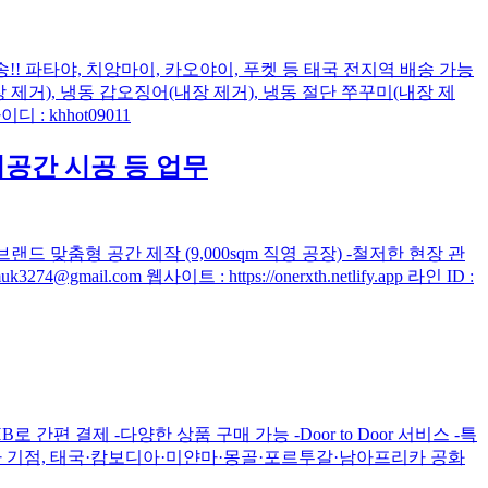
 배송!! 파타야, 치앙마이, 카오야이, 푸켓 등 태국 전지역 배송 가능
장 제거), 냉동 갑오징어(내장 제거), 냉동 절단 쭈꾸미(내장 제
디 : khhot09011
상업공간 시공 등 업무
드 맞춤형 공간 제작 (9,000sqm 직영 공장) -철저한 현장 관
il.com 웹사이트 : https://onerxth.netlify.app 라인 ID :
HB로 간편 결제 -다양한 상품 구매 가능 -Door to Door 서비스 -특
서울 본사 기점, 태국·캄보디아·미얀마·몽골·포르투갈·남아프리카 공화