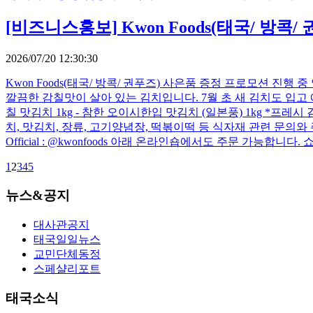
[비즈니스홍보]
Kwon Foods(태국/ 방
2026/07/20 12:30:30
Kwon Foods(태국/ 방콕/ 권푸즈) 사은품 증정 프로모션 진행
깔끔한 감칠맛이 살아 있는 김치입니다. 7월 초 새 김치도 입고 예정
칠 맛김치 1kg - 참한 오이시한입 맛김치 (일본풍) 1kg *프레시 
치, 맛김치, 장류, 고기양념장, 떡볶이떡 등 식자재 관련 문의와 주문은 아래 정
Official : @kwonfoods 아래 온라인숍에서도 주문 가능합니다. 쇼피 (Shopee) 
1
2
3
4
5
뉴스&공지
대사관공지
태국일일뉴스
교민단체동정
스페샬리포트
태국소식