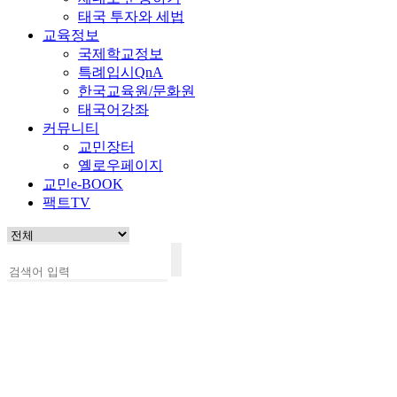
태국 투자와 세법
교육정보
국제학교정보
특례입시QnA
한국교육원/문화원
태국어강좌
커뮤니티
교민장터
옐로우페이지
교민e-BOOK
팩트TV