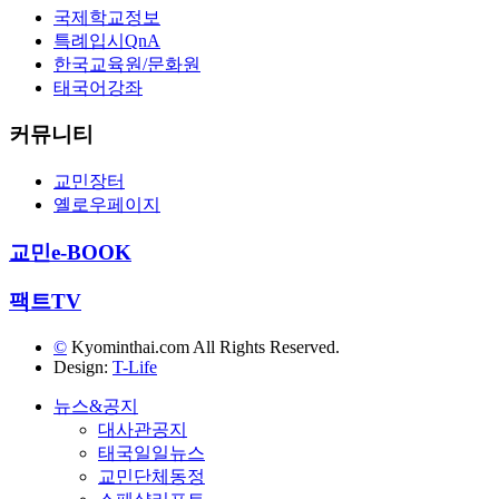
국제학교정보
특례입시QnA
한국교육원/문화원
태국어강좌
커뮤니티
교민장터
옐로우페이지
교민e-BOOK
팩트TV
©
Kyominthai.com All Rights Reserved.
Design:
T-Life
뉴스&공지
대사관공지
태국일일뉴스
교민단체동정