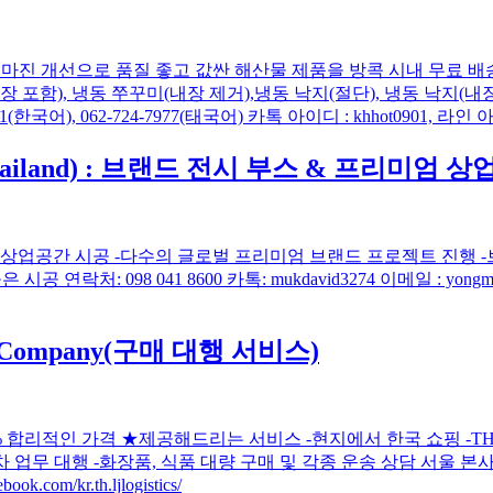
에게로! 유통 마진 개선으로 품질 좋고 값싼 해산물 제품을 방콕 시내 무료
 포함), 냉동 쭈꾸미(내장 제거),냉동 낙지(절단), 냉동 낙지(내
한국어), 062-724-7977(태국어) 카톡 아이디 : khhot0901, 라인 아이
iland) : 브랜드 전시 부스 & 프리미엄 
미엄 상업공간 시공 -다수의 글로벌 프리미엄 브랜드 프로젝트 진행 -브랜
98 041 8600 카톡: mukdavid3274 이메일 : yongmuk3274@gma
ness Company(구매 대행 서비스)
 신뢰도 100% 합리적인 가격 ★제공해드리는 서비스 -현지에서 한국 쇼핑 -T
한 통관 절차 업무 대행 -화장품, 식품 대량 구매 및 각종 운송 상담 
m/kr.th.ljlogistics/