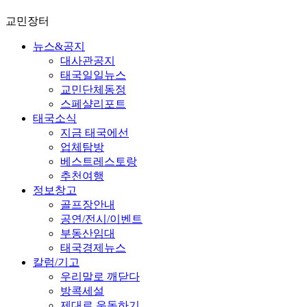
교민장터
뉴스&공지
대사관공지
태국일일뉴스
교민단체동정
스페샬리포트
태국소식
지금 태국에선
업체탐방
베스트레스토랑
추천여행
정보창고
골프장안내
공연/전시/이벤트
부동산임대
태국경제뉴스
칼럼/기고
우리말로 깨닫다
방콕세설
제대로 운동하기