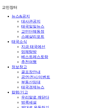
교민장터
뉴스&공지
대사관공지
태국일일뉴스
교민단체동정
스페샬리포트
태국소식
지금 태국에선
업체탐방
베스트레스토랑
추천여행
정보창고
골프장안내
공연/전시/이벤트
부동산임대
태국경제뉴스
칼럼/기고
우리말로 깨닫다
방콕세설
제대로 운동하기