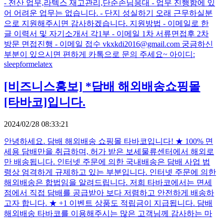
- 전산 업무,라텍스 재고관리,단순손님응대 - 업무 진행함에 있
어 어려운 업무는 없습니다. - 단지 성실하기 오래 근무하실분
으로 지원해주시면 감사하겠습니다. 지원방법 - 이메일로 한
글 이력서 및 자기소개서 각1부 - 이메일 1차 서류면접후 2차
방문 면접진행 - 이메일 접수 vkxkdi2016@gmail.com 궁금하신
부분이 있으시면 편하게 카톡으로 문의 주세요~ 아이디:
sleepformelatex
[비즈니스홍보]
*담배 해외배송쇼핑몰
[타바코]입니다.
2024/02/28 08:33:21
안녕하세요. 담배 해외배송 쇼핑몰 타바코입니다! ★ 100% 면
세용 담배만을 취급하며, 허가 받은 보세물류센터에서 해외로
만 배송됩니다. 인터넷 주문에 의한 국내배송은 담배 사업 법
령상 엄격하게 규제하고 있는 부분입니다. 인터넷 주문에 의한
해외배송은 합법임을 알려드립니다. 저희 타바코에서는 면세
점에서 직접 담배를 공급받아 보다 저렴하고 안전하게 배송하
고자 합니다. ★ +1 이벤트 상품도 적립금이 지급됩니다. 담배
해외배송 타바코를 이용해주시는 많은 고객님께 감사하는 마