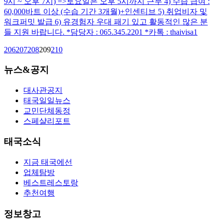
9시 ~ 오후 7시) =>토요일은 오후 5시까지 근무 4) 수습 급여 :
60,000바트 이상 (수습 기간 3개월)+인센티브 5) 취업비자 및
워크퍼밋 발급 6) 유경험자 우대 패기 있고 활동적인 많은 분
들 지원 바랍니다. *담당자 : 065.345.2201 *카톡 : thaivisa1
206
207
208
209
210
뉴스&공지
대사관공지
태국일일뉴스
교민단체동정
스페샬리포트
태국소식
지금 태국에선
업체탐방
베스트레스토랑
추천여행
정보창고