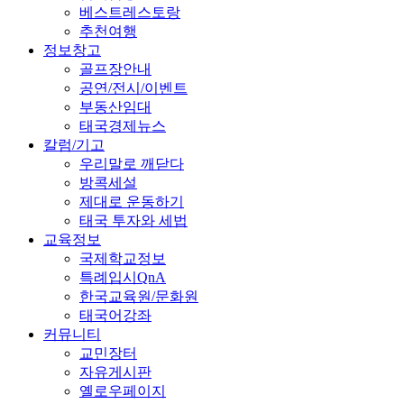
베스트레스토랑
추천여행
정보창고
골프장안내
공연/전시/이벤트
부동산임대
태국경제뉴스
칼럼/기고
우리말로 깨닫다
방콕세설
제대로 운동하기
태국 투자와 세법
교육정보
국제학교정보
특례입시QnA
한국교육원/문화원
태국어강좌
커뮤니티
교민장터
자유게시판
옐로우페이지