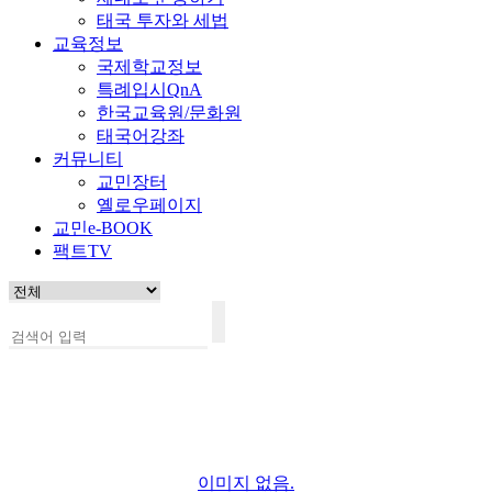
태국 투자와 세법
교육정보
국제학교정보
특례입시QnA
한국교육원/문화원
태국어강좌
커뮤니티
교민장터
옐로우페이지
교민e-BOOK
팩트TV
이미지 없음.