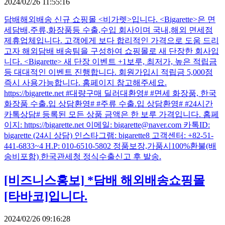
2024/02/26 11:55:16
담배해외배송 신규 쇼핑몰 <비가렛>입니다. <Bigarette>은 면
세담배,주류,화장품등 수출,수입 회사이며 국내,해외 면세점
제휴업체입니다. 고객에게 보다 합리적인 가격으로 도움 드리
고자 해외담배 배송팀을 구성하여 쇼핑몰로 새 단장한 회사입
니다. <Bigarette> 새 단장 이벤트 +1보루, 최저가, 높은 적립금
등 대대적인 이벤트 진행합니다. 회원가입시 적립금 5,000점
즉시 사용가능합니다. 홈페이지 참고해주세요.
https://bigarette.net #대량구매 딜러대환영# #면세 화장품, 한국
화장품 수출.입 상담환영# #주류 수출.입 상담환영# #24시간
카톡상담# 등록된 모든 상품 금액은 한 보루 가격입니다. 홈페
이지: https://bigarette.net 이메일: bigarette@naver.com 카톡ID:
bigarette (24시 상담) 인스타그램: bigarette8 고객센터: +82-51-
441-6833~4 H.P: 010-6510-5802 정품보장,가품시100%환불(배
송비포함) 한국관세청 정식수출신고 후 발송.
[비즈니스홍보]
*담배 해외배송쇼핑몰
[타바코]입니다.
2024/02/26 09:16:28