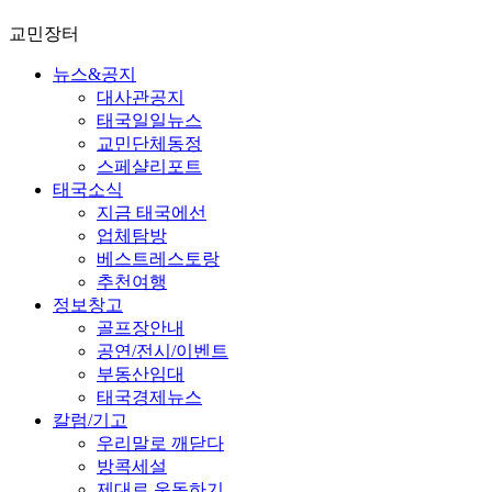
교민장터
뉴스&공지
대사관공지
태국일일뉴스
교민단체동정
스페샬리포트
태국소식
지금 태국에선
업체탐방
베스트레스토랑
추천여행
정보창고
골프장안내
공연/전시/이벤트
부동산임대
태국경제뉴스
칼럼/기고
우리말로 깨닫다
방콕세설
제대로 운동하기