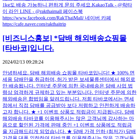
1kg도 배송 가능하니 편하게 문의 주세요. ​KakaoTalk - @락타
이 라인 LINE - @rakthaimall 페이스북
https://www.facebook.com/RakThaiMall/ 네이버 카페
https://cafe.naver.com/rakthaitrip
[비즈니스홍보]
*담배 해외배송쇼핑몰
[타바코]입니다.
2024/02/13 09:28:24
안녕하세요. 담배 해외배송 쇼핑몰 타바코입니다! ★ 100% 면
세용 담배만을 취급하며, 허가 받은 보세물류센터에서 해외로
만 배송됩니다. 인터넷 주문에 의한 국내배송은 담배 사업 법
령상 엄격하게 규제하고 있는 부분입니다. 인터넷 주문에 의한
해외배송은 합법임을 알려드립니다. 저희 타바코에서는 면세
점에서 직접 담배를 공급받아 보다 저렴하고 안전하게 배송하
고자 합니다. ★ +1 이벤트 상품도 적립금이 지급됩니다. 담배
해외배송 타바코를 이용해주시는 많은 고객님께 감사하는 마
음으로 할인된 가격에 판매 중인 +1 이벤트 상품에도 적립금
을 지급해드리게 되었습니다. ★ 담배 가격 인하 (최저가) 담배
가격을 대폭 인하하여 타바코를 이용해주시는 많은 고객님들