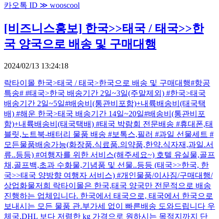
카오톡 ID ≫ wooscool
[비즈니스홍보]
한국>>태국 / 태국>>한
국 양국으로 배송 및 구매대행
2024/02/13 13:24:18
락타이몰 한국>태국 / 태국>한국으로 배송 및 구매대행 ​#항공
특송# #태국>한국 배송기간 2일~3일(주말제외) #한국>태국
배송기간 2일~5일 ​#배송비(통관비포함)+내륙배송비(태국택
배) #해운 한국>태국 배송기간 14일~20일 ​#배송비(통관비포
함)+내륙배송비(태국택배) #태국 박람회 전문배송 #휴대폰,태
블릿,노트북-배터리 물품 배송 #보톡스,필러 #과일 선물세트 #
모든물품배송가능(화장품.식료품.의약품,한약.식자재,과일.서
류..등등) #여행자를 위한 서비스(해주세요~) 호텔 유실물,골프
채,골프백,초과 수화물,기념품 및 선물..등등 (태국>>한국, 한
국>>태국 양방향 여행자 서비스) #개인물품/이사짐/구매대행/
상업화물 ​저희 락타이몰은 한국,태국 양국만 전문적으로 배송
진행하는 업체입니다. 한국에서 태국으로, 태국에서 한국으로
보내시는 모든 물품 관.부가세 없이 빠른배송 도와드립니다 우
체국,DHL 보다 저렴한 kg 가격으로 원하시는 목적지까지 단