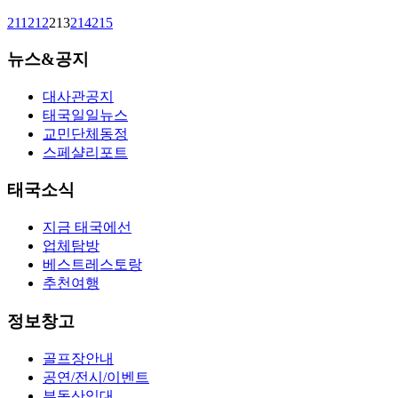
211
212
213
214
215
뉴스&공지
대사관공지
태국일일뉴스
교민단체동정
스페샬리포트
태국소식
지금 태국에선
업체탐방
베스트레스토랑
추천여행
정보창고
골프장안내
공연/전시/이벤트
부동산임대