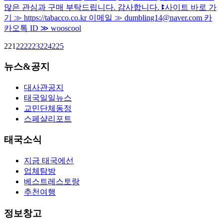
많은 관심과 구매 부탁드립니다. 감사합니다. ꔪ사이트 바로 가
기 ≫ https://tabacco.co.kr 이메일 ≫ dumbling14@naver.com 카
카오톡 ID ≫ wooscool
221
222
223
224
225
뉴스&공지
대사관공지
태국일일뉴스
교민단체동정
스페샬리포트
태국소식
지금 태국에선
업체탐방
베스트레스토랑
추천여행
정보창고