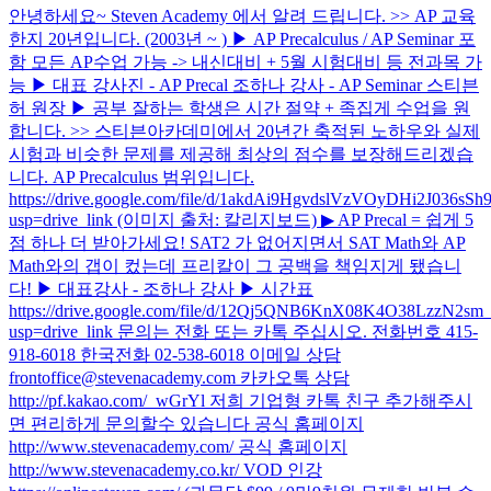
안녕하세요~ Steven Academy 에서 알려 드립니다. >> AP 교육
한지 20년입니다. (2003년 ~ ) ▶ AP Precalculus / AP Seminar 포
함 모든 AP수업 가능 -> 내신대비 + 5월 시험대비 등 전과목 가
능 ▶ 대표 강사진 - AP Precal 조하나 강사 - AP Seminar 스티븐
허 원장 ▶ 공부 잘하는 학생은 시간 절약 + 족집게 수업을 원
합니다. >> 스티븐아카데미에서 20년간 축적된 노하우와 실제
시험과 비슷한 문제를 제공해 최상의 점수를 보장해드리겠습
니다. AP Precalculus 범위입니다.
https://drive.google.com/file/d/1akdAi9HgvdslVzVOyDHi2J036sS
usp=drive_link (이미지 출처: 칼리지보드) ▶ AP Precal = 쉽게 5
점 하나 더 받아가세요! SAT2 가 없어지면서 SAT Math와 AP
Math와의 갭이 컸는데 프리칼이 그 공백을 책임지게 됐습니
다! ▶ 대표강사 - 조하나 강사 ▶ 시간표
https://drive.google.com/file/d/12Qj5QNB6KnX08K4O38LzzN2sm
usp=drive_link 문의는 전화 또는 카톡 주십시오. 전화번호 415-
918-6018 한국전화 02-538-6018 이메일 상담
frontoffice@stevenacademy.com 카카오톡 상담
http://pf.kakao.com/_wGrYl 저희 기업형 카톡 친구 추가해주시
면 편리하게 문의할수 있습니다 공식 홈페이지
http://www.stevenacademy.com/ 공식 홈페이지
http://www.stevenacademy.co.kr/ VOD 인강