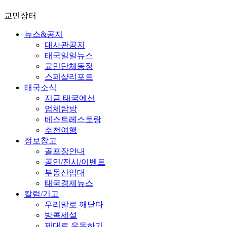
교민장터
뉴스&공지
대사관공지
태국일일뉴스
교민단체동정
스페샬리포트
태국소식
지금 태국에선
업체탐방
베스트레스토랑
추천여행
정보창고
골프장안내
공연/전시/이벤트
부동산임대
태국경제뉴스
칼럼/기고
우리말로 깨닫다
방콕세설
제대로 운동하기