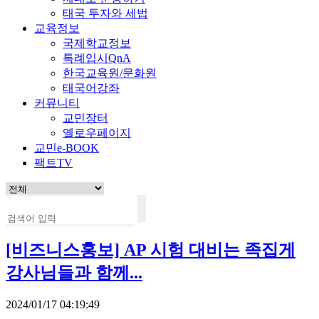
태국 투자와 세법
교육정보
국제학교정보
특례입시QnA
한국교육원/문화원
태국어강좌
커뮤니티
교민장터
옐로우페이지
교민e-BOOK
팩트TV
[비즈니스홍보]
AP 시험 대비는 족집게
강사님들과 함께...
2024/01/17 04:19:49