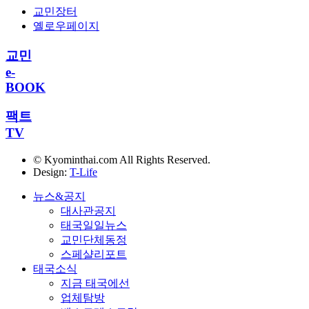
교민장터
옐로우페이지
교민
e-
BOOK
팩트
TV
© Kyominthai.com All Rights Reserved.
Design:
T-Life
뉴스&공지
대사관공지
태국일일뉴스
교민단체동정
스페샬리포트
태국소식
지금 태국에선
업체탐방