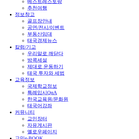
베스트레스토랑
추천여행
정보창고
골프장안내
공연/전시/이벤트
부동산임대
태국경제뉴스
칼럼/기고
우리말로 깨닫다
방콕세설
제대로 운동하기
태국 투자와 세법
교육정보
국제학교정보
특례입시QnA
한국교육원/문화원
태국어강좌
커뮤니티
교민장터
자유게시판
옐로우페이지
교민e-BOOK