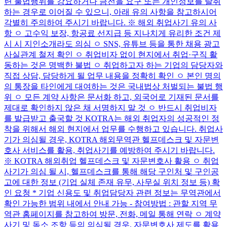
련 불법행위를 강요하거나 금전을 요구 또는 개인정보를 탈취
하는 경우로 이어질 수 있으니, 아래 유의 사항을 참고하시어
각별히 주의하여 주시기 바랍니다. ※ 해외 취업사기 유의 사
항 ㅇ 고수익 보장, 항공료 선지급 등 지나치게 유리한 조건 제
시 시 지인소개라도 의심 ㅇ SNS, 유튜브 등을 통한 채용 광고
사실관계 철저 확인 ㅇ 취업비자 없이 현지에서 취업·구직 활
동하는 것은 명백한 불법 ㅇ 취업하고자 하는 기업의 담당자와
직접 상담, 담당하게 될 업무 내용을 정확히 확인 ㅇ 본인 명의
의 통장을 타인에게 대여하는 것은 국내법상 처벌되는 불법 행
위 ㅇ 모든 계약 사항은 문서화 하고, 외국어로 기재된 문서를
제대로 확인하지 않은 채 서명하지 말 것 ㅇ 반드시 취업비자
를 발급받고 출국할 것 KOTRA는 해외 취업자의 성공적인 정
착을 위해서 해외 현지에서 업무를 수행하고 있습니다. 취업사
기가 의심될 경우, KOTRA 해외무역관 헬프데스크 및 자문변
호사 서비스를 활용, 취업사기를 예방하여 주시기 바랍니다.
※ KOTRA 해외취업 헬프데스크 및 자문변호사 활용 ㅇ 취업
사기가 의심 될 시, 헬프데스크를 통해 해당 구인처 및 구인공
고에 대한 정보 (기업 실체 존재 유무, 사무실 위치 정보 등) 확
인 요청 * 기업 신용도 및 취업담당자 관련 정보는 무역관에서
확인 가능한 범위 내에서 안내 가능 - 참여방법 : 관할 지역 무
역관 홈페이지를 참고하여 방문, 전화, 메일 통해 연락 ㅇ 계약
사기 및 독소 조항 등의 의심될 경우, 자문변호사 제도를 활용