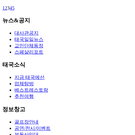
1
2
3
4
5
뉴스&공지
대사관공지
태국일일뉴스
교민단체동정
스페샬리포트
태국소식
지금 태국에선
업체탐방
베스트레스토랑
추천여행
정보창고
골프장안내
공연/전시/이벤트
부동산임대