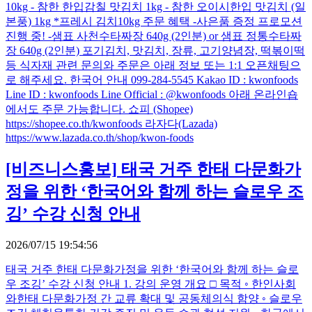
10kg - 참한 한입감칠 맛김치 1kg - 참한 오이시한입 맛김치 (일
본풍) 1kg *프레시 김치10kg 주문 혜택 -사은품 증정 프로모션
진행 중! -샘표 사천수타짜장 640g (2인분) or 샘표 정통수타짜
장 640g (2인분) 포기김치, 맛김치, 장류, 고기양념장, 떡볶이떡
등 식자재 관련 문의와 주문은 아래 정보 또는 1:1 오픈채팅으
로 해주세요. 한국어 안내 099-284-5545 Kakao ID : kwonfoods
Line ID : kwonfoods Line Official : @kwonfoods 아래 온라인숍
에서도 주문 가능합니다. 쇼피 (Shopee)
https://shopee.co.th/kwonfoods 라자다(Lazada)
https://www.lazada.co.th/shop/kwon-foods
[비즈니스홍보]
태국 거주 한태 다문화가
정을 위한 ‘한국어와 함께 하는 슬로우 조
깅’ 수강 신청 안내
2026/07/15 19:54:56
태국 거주 한태 다문화가정을 위한 ‘한국어와 함께 하는 슬로
우 조깅’ 수강 신청 안내 1. 강의 운영 개요 □ 목적 ◦ 한인사회
와한태 다문화가정 간 교류 확대 및 공동체의식 함양 ◦ 슬로우