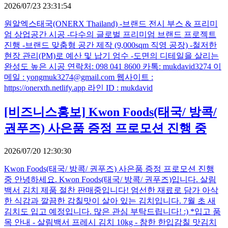
2026/07/23 23:31:54
원알엑스태국(ONERX Thailand) -브랜드 전시 부스 & 프리미
엄 상업공간 시공 -다수의 글로벌 프리미엄 브랜드 프로젝트
진행 -브랜드 맞춤형 공간 제작 (9,000sqm 직영 공장) -철저한
현장 관리(PM)로 예산 및 납기 엄수 -도면의 디테일을 살리는
완성도 높은 시공 연락처: 098 041 8600 카톡: mukdavid3274 이
메일 : yongmuk3274@gmail.com 웹사이트 :
https://onerxth.netlify.app 라인 ID : mukdavid
[비즈니스홍보]
Kwon Foods(태국/ 방콕/
권푸즈) 사은품 증정 프로모션 진행 중
2026/07/20 12:30:30
Kwon Foods(태국/ 방콕/ 권푸즈) 사은품 증정 프로모션 진행
중 안녕하세요. Kwon Foods(태국/ 방콕/ 권푸즈)입니다. 살림
백서 김치 제품 절찬 판매중입니다! 엄선한 재료로 담가 아삭
한 식감과 깔끔한 감칠맛이 살아 있는 김치입니다. 7월 초 새
김치도 입고 예정입니다. 많은 관심 부탁드립니다! :) *입고 품
목 안내 - 살림백서 프레시 김치 10kg - 참한 한입감칠 맛김치