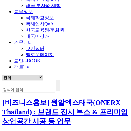
태국 투자와 세법
교육정보
국제학교정보
특례입시QnA
한국교육원/문화원
태국어강좌
커뮤니티
교민장터
옐로우페이지
교민e-BOOK
팩트TV
[비즈니스홍보]
원알엑스태국(ONERX
Thailand) : 브랜드 전시 부스 & 프리미엄
상업공간 시공 등 업무