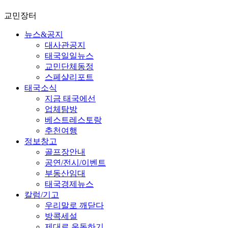
교민장터
뉴스&공지
대사관공지
태국일일뉴스
교민단체동정
스페샬리포트
태국소식
지금 태국에선
업체탐방
베스트레스토랑
추천여행
정보창고
골프장안내
공연/전시/이벤트
부동산임대
태국경제뉴스
칼럼/기고
우리말로 깨닫다
방콕세설
제대로 운동하기