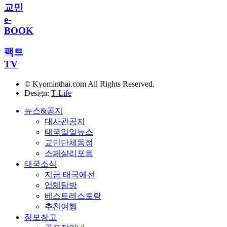
교민
e-
BOOK
팩트
TV
© Kyominthai.com All Rights Reserved.
Design:
T-Life
뉴스&공지
대사관공지
태국일일뉴스
교민단체동정
스페샬리포트
태국소식
지금 태국에선
업체탐방
베스트레스토랑
추천여행
정보창고