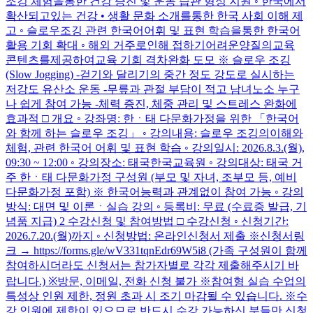
조깅 체험을통한 건강 증진 및 운동 습관 형성 지원 ◦ 한국에서
확산되고있는 건강 • 생활 문화 소개를통한 한국 사회 이해 제
고 ◦ 슬로우조깅 관련 한국어어휘 및 표현 학습을통한 한국어
활용 기회 확대 ◦ 해외 거주로인해 접하기어려운양질의교육
콘텐츠를제공하여교육 기회 격차완화 도모 ※ 슬로우 조깅
(Slow Jogging) -걷기와 달리기의 중간 정도 강도로 실시하는
저강도 유산소 운동 -무릎과 관절 부담이 적고 남녀노소 누구
나 쉽게 참여 가능 -체력 증진, 체중 관리 및 스트레스 완화에
효과적 □ 개요 ◦ 강좌명: 한ㆍ태 다문화가정을 위한 「한국어
와 함께 하는 슬로우 조깅」 ◦ 강의내용: 슬로우 조깅의이해와
체험, 관련 한국어 어휘 및 표현 학습 ◦ 강의일시: 2026.8.3.(월),
09:30 ~ 12:00 ◦ 강의장소: 태국한국교육원 ◦ 강의대상: 태국 거
주 한ㆍ태 다문화가정 구성원 (부모 및 자녀, 조부모 등, 예비
다문화가정 포함) ※ 한국어능력과 관계없이 참여 가능 ◦ 강의
방식: 대면 및 이론ㆍ실습 강의 ◦ 등록비: 무료 (수료증 발급, 기
념품 지급) 2 수강신청 및 참여방법 □ 수강신청 ◦ 신청기간:
2026.7.20.(월)까지 ◦ 신청방법: 온라인신청서 제출 ※신청서링
크 → https://forms.gle/wV331tqnEdr69W5i8 (가족 구성원이 함께
참여하시더라도 신청서는 참가자별로 각각 제출해주시기 바
랍니다.) ※방문, 이메일, 전화 신청 불가 ※참여형 실습 수업의
특성상 인원 제한, 정원 초과 시 조기 마감될 수 있습니다. ※수
강 인원에 제한이 있으므로 반드시 수강 가능하신 분들만 신청