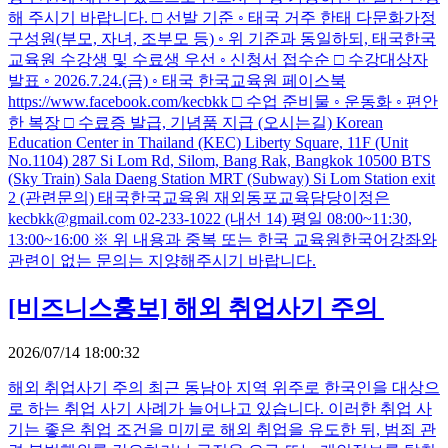
해 주시기 바랍니다. □ 선발 기준 ◦ 태국 거주 한태 다문화가정
구성원(부모, 자녀, 조부모 등) ◦ 위 기준과 동일하되, 태국한국
교육원 수강생 및 수료생 우선 ◦ 신청서 접수순 □ 수강대상자
발표 ◦ 2026.7.24.(금) ◦ 태국 한국교육원 페이스북
https://www.facebook.com/kecbkk □ 수업 준비물 ◦ 운동화 ◦ 편안
한 복장 □ 수료증 발급, 기념품 지급 (오시는길) Korean
Education Center in Thailand (KEC) Liberty Square, 11F (Unit
No.1104) 287 Si Lom Rd, Silom, Bang Rak, Bangkok 10500 BTS
(Sky Train) Sala Daeng Station MRT (Subway) Si Lom Station exit
2 (관련문의) 태국한국교육원 재외동포교육담당이정은
kecbkk@gmail.com 02-233-1022 (내선 14) 평일 08:00~11:30,
13:00~16:00 ※ 위 내용과 중복 또는 한국 교육원한국어강좌와
관련이 없는 문의는 지양해주시기 바랍니다.
[비즈니스홍보]
해외 취업사기 주의
2026/07/14 18:00:32
해외 취업사기 주의 최근 동남아 지역 위주로 한국인을 대상으
로 하는 취업 사기 사례가 늘어나고 있습니다. 이러한 취업 사
기는 좋은 취업 조건을 미끼로 해외 취업을 유도한 뒤, 범죄 관