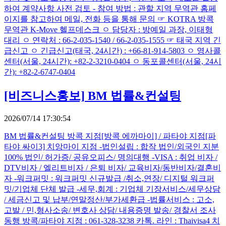
하여 계약사항 사전 검토 - 참여 방법 : 관할 지역 무역관 홈페
이지를 참고하여 메일, 전화 등을 통해 문의 ☞ KOTRA 방콕
무역관 K-Move 헬프데스크 ㅇ 담당자 : 방예일 과장, 이태형
대리 ㅇ 연락처 : 66-2-035-1540 / 66-2-035-1555 ☞ 태국 지역 긴
급신고 ㅇ 긴급신고(태국, 24시간) : +66-81-914-5803 ㅇ 영사콜
센터(서울, 24시간): +82-2-3210-0404 ㅇ 동포콜센터(서울, 24시
간): +82-2-6747-0404
[비즈니스홍보]
BM 법률&컨설팅
2026/07/14 17:30:54
BM 법률&컨설팅 방콕 지점[방콕 에까마이] / 파타야 지점[파
타야 싸이3] 치앙마이 지점 -법인설립 : 합작 법인/외국인 지분
100% 법인/ 허가증/ 공유오피스/ 명의대행 -VISA : 취업 비자 /
DTV비자 / 엘리트비자 / 은퇴 비자/ 교육비자/동반비자/결혼비
자 -워크퍼밋 : 워크퍼밋 신규발급 /취소,연장/ 디지털 워크퍼
밋/기업체 단체 발급 -세무,회계 : 기업체 기장서비스/세무상담
/ 세금신고 및 납부/연말정산/부가세환급 -법률서비스 : 고소,
고발 / 민,형사소송/ 변호사 상담/ 내용증명 발송/ 경찰서 조사
동행 방콕/파타야 지점 : 061-328-3238 카톡. 라인 : Thaivisa4 치