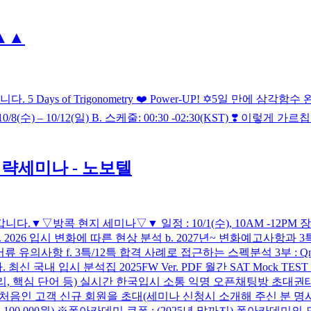
▲▲
s of Trigonometry ❤️ Power-UP! ✡️5일 만에 삼각함
정: 10/8(수) – 10/12(일) B. 스케줄: 00:30 -02:30(KST) ❣️ 이렇게
 전략세미나 - 노보텔
▼▽방콕 현지 세미나▽▼ 일정 : 10/1(수), 10AM -12PM 장소
a. 2026 입시 변화에 따른 현상 분석 b. 2027년~ 변화예고사항과 3
 유의사항 f. 3특/12특 합격 사례로 접근하는 스펙분석 3부 : Q
입시 분석집 2025FW Ver. PDF 월간 SAT Mock TEST 1회
(기출 정리, 핵심 단어 등) 실시간 한국입시 소통 익명 오픈채팅방 초대권
데미가 처음인 고객 신규 회원을 초대(세미나 신청시 소개해 주신 분 
 100,000원) ※폴아카데미 쿠폰 : (2025년 말까지) 폴아카데