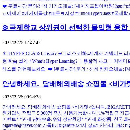
❤️ 무료시강 문의/신청 카카오채널: [세이지프렙어학원] http://p
교에세이 #에세이특강 #IB무료시강 #JuniorHyperClass #
❄️ 국제학교 상위권이 선택한 몰입형 융합 수업 
2025/09/26 17:47:42
✴️ [HYPER CLASS] History ☀️그리스 신화x세계사 커넥티드
형 학습 설계 ⭐️What’s Hyper Learning? ㅣ융합적 사
래스를 경험해보세요! ❤️ [무료시강] 문의 / 신청 카카오채널: [세이지프렙어학
안녕하세요. 담배해외배송 쇼핑몰 <비가
2025/09/26 09:24:38
안녕하세요. 담배해외배송 쇼핑몰 <비가렛>입니다. BIGARET
원가입시 적립금 5,000점 즉시 사용가능합니다. 1%적립금 지급됩니다
이벤트* *면세 담배수출.수입 상담환영* *면세 화장품, 한국 화장품 수
bigarette@naver.com 카톡ID: bigarette (24시 상담) 인