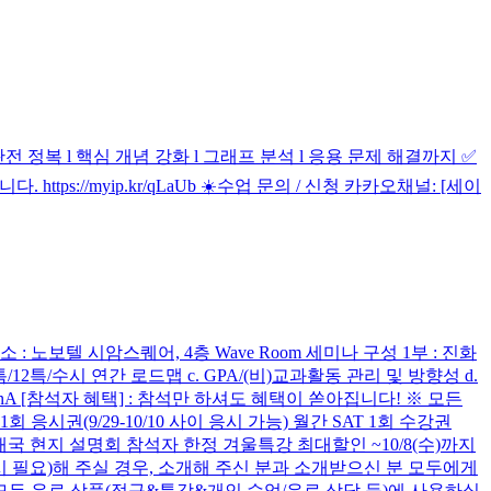
수 완전 정복 l 핵심 개념 강화 l 그래프 분석 l 응용 문제 해결까지 ✅
 가르칩니다. https://myip.kr/qLaUb ☀️수업 문의 / 신청 카카오채널: [세이
 : 노보텔 시암스퀘어, 4층 Wave Room 세미나 구성 1부 : 진화
특/12특/수시 연간 로드맵 c. GPA/(비)교과활동 관리 및 방향성 d.
nA [참석자 혜택] : 참석만 하셔도 혜택이 쏟아집니다! ※ 모든
 응시권(9/29-10/10 사이 응시 가능) 월간 SAT 1회 수강권
 ​ 태국 현지 설명회 참석자 한정 겨울특강 최대할인 ~10/8(수)까지
명시 필요)해 주실 경우, 소개해 주신 분과 소개받으신 분 모두에게
미의 모든 유료 상품(정규&특강&개인 수업/유료 상담 등)에 사용하실