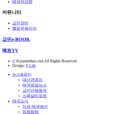
태국어강좌
커뮤니티
교민장터
옐로우페이지
교민e-BOOK
팩트TV
©
Kyominthai.com All Rights Reserved.
Design:
T-Life
뉴스&공지
대사관공지
태국일일뉴스
교민단체동정
스페샬리포트
태국소식
지금 태국에선
업체탐방