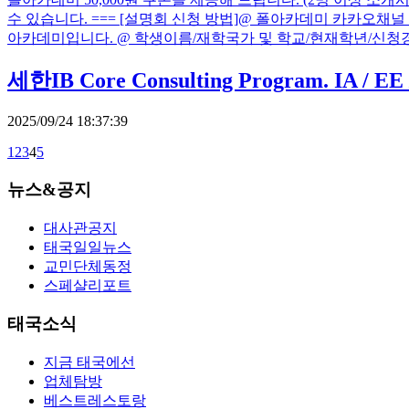
수 있습니다. === [설명회 신청 방법] ​ @ 폴아카데미 카카오채널 
아카데미입니다. @ 학생이름/재학국가 및 학교/현재학년/신청경로 채팅
세한IB Core Consulting Program. IA / EE
2025/09/24 18:37:39
1
2
3
4
5
뉴스&공지
대사관공지
태국일일뉴스
교민단체동정
스페샬리포트
태국소식
지금 태국에선
업체탐방
베스트레스토랑