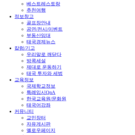
베스트레스토랑
추천여행
정보창고
골프장안내
공연/전시/이벤트
부동산임대
태국경제뉴스
칼럼/기고
우리말로 깨닫다
방콕세설
제대로 운동하기
태국 투자와 세법
교육정보
국제학교정보
특례입시QnA
한국교육원/문화원
태국어강좌
커뮤니티
교민장터
자유게시판
옐로우페이지