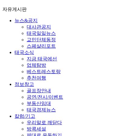
자유게시판
뉴스&공지
대사관공지
태국일일뉴스
교민단체동정
스페샬리포트
태국소식
지금 태국에선
업체탐방
베스트레스토랑
추천여행
정보창고
골프장안내
공연/전시/이벤트
부동산임대
태국경제뉴스
칼럼/기고
우리말로 깨닫다
방콕세설
제대로 운동하기