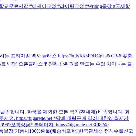
 #국제학교무료시강 #에세이교정 #라이팅교정 #Writing특강 #국제학
엄 역사 클래스 https://buly.kr/5fDHCgL ❄️ G3-6 맞춤
일) [무료시강] 오픈클래스 ❣️ 진짜 상위권을 만드는 수업 차이나는 클
 발송합니다. 한국을 제외한 모든 국가(전세계) 배송합니다. 회
tps://bigarette.net *담배 대량구매 딜러 대환영 최저가
* 홈페이지: https://bigarette.net 이메일:
10-6510-5802 정품보장,가품시100%환불(배송비포함) 한국관세청 정식수출신고