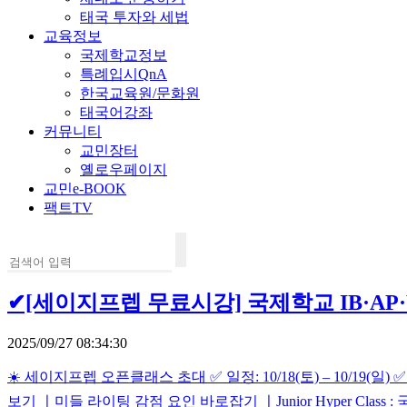
태국 투자와 세법
교육정보
국제학교정보
특례입시QnA
한국교육원/문화원
태국어강좌
커뮤니티
교민장터
옐로우페이지
교민e-BOOK
팩트TV
✔[세이지프렙 무료시강] 국제학교 IB·AP·Wr
2025/09/27 08:34:30
☀️ 세이지프렙 오픈클래스 초대 ✅ 일정: 10/18(토) – 10/19(일) ✅ 시간
보기 ㅣ미들 라이팅 감점 요인 바로잡기 ㅣJunior Hyper Cla