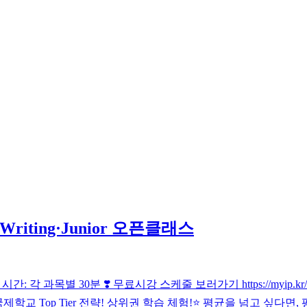
iting·Junior 오픈클래스
: 각 과목별 30분 ❣️ 무료시강 스케줄 보러가기 https://myip.kr/nvRyT
ss : 국제학교 Top Tier 전략! 상위권 학습 체험!⭐️ 평균을 넘